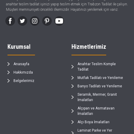
anahtar teslim tadilat işinizi yapıp teslim etmek için Trabzon Tadilat ile çalışın.
Müşteri memnuniyeti öncelikli ilkemizdir. Hayatınızı yenilemek için varız.
Kurumsal
Hizmetlerimiz
Anasayfa
Anahtar Teslim Komple
Tadilat
Hakkımızda
Mutfak Tadilatı ve Yenileme
Belgelerimiz
Banyo Tadilatı ve Yenileme
Seramik, Mermer, Granit
İmalatları
Alçıpan ve Asmatavan
İmalatları
Alçı Boya İmalatları
Laminat Parke ve Yer