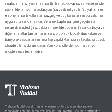
imalatlarının iyi yapılması şarttır. Banyo duvar sıvası ve zeminde
şap atıldıktan sonra izolasyon (su yalıtımı) yapılır. Su yalıtımının
en önemli şartı kullanılan süzgeç ve duş kanallarının bu yalıtıma
uygun ürünler olmasıdır. Seramik kaplama işine geçebiliriz
seramikler istediğiniz dekoratif şekilde döşenir. Tavanda boya ve
diğer imalatlar tamamlanır. Banyo dolabı- klozet- duş kabini ve
banyo aksesuarlarının montajı yapıldıktan sonra tadilat işi büyük
ölçüde bitmiş durumdadır. Son kontrollerden sonra banyo
müşterimize teslim edilir.
Trabzon Tadilat olarak müşterilerimizin konforu için en ideal projeyi
tasarlayarak en düşük maliyet ilkesi ile uyguluyoruz. Başınızı ağırtmadan